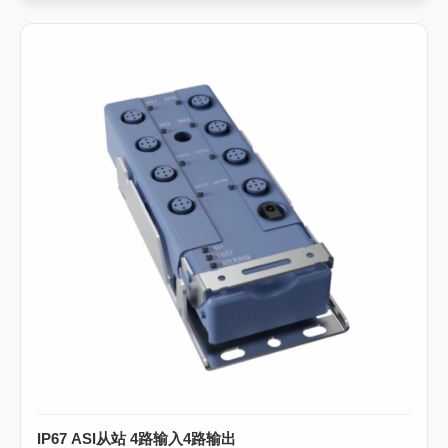
IP67 ASI从站 4路输入4路输出