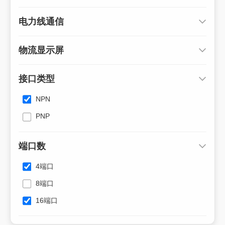
电力线通信
物流显示屏
接口类型
NPN
PNP
端口数
4端口
8端口
16端口