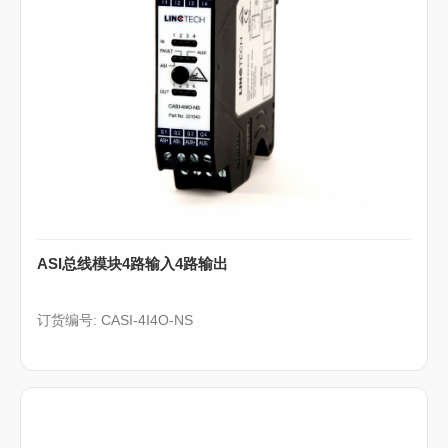
ASI总线模块4路输入4路输出
订货编号: CASI-4I4O-NS