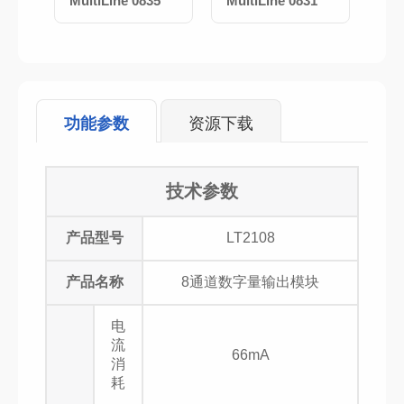
量输
MultiLine 0835
MultiLine 0831
LT
Et
功能参数
资源下载
技术参数
产品型号
LT2108
产品名称
8通道数字量输出模块
电
流
66mA
消
耗