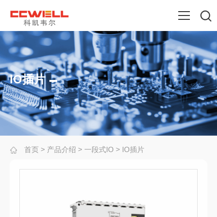
IO插片
首页
>
产品介绍
>
一段式IO
>
IO插片