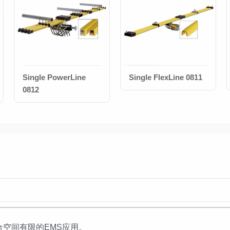
Single PowerLine
Single FlexLine 0811
0812
空间有限的EMS应用。