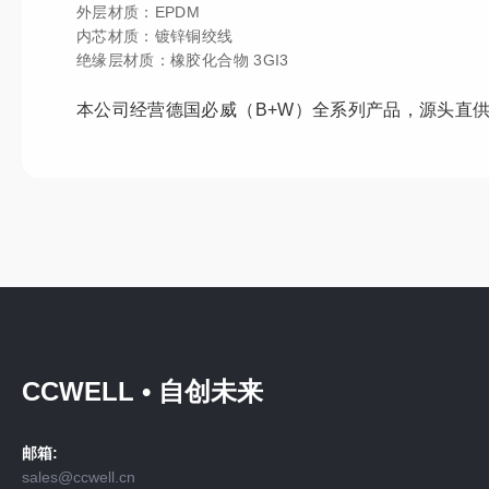
外层材质：EPDM
内芯材质：镀锌铜绞线
绝缘层材质：橡胶化合物 3GI3
本公司经营
德国必威（B+W）全系列产品，源头直
CCWELL • 自创未来
邮箱:
sales@ccwell.cn