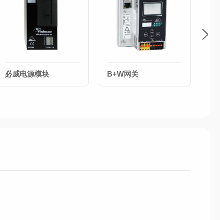
必威电源模块
B+W网关
BI
网