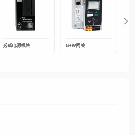
必威电源模块
B+W网关
BI
网