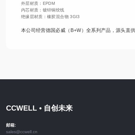
外层材质：EPDM
内芯材质：镀锌铜绞线
绝缘层材质：橡胶混合物 3GI3
本公司经营
德国必威（B+W）全系列产品，源头直
CCWELL • 自创未来
邮箱:
sales@ccwell.cn