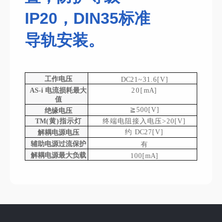
IP20，DIN35标准
导轨安装。
工作电压
DC
21~31.6[V]
AS
-i
电流损耗最大
20[
mA
]
值
≧
500[V]
绝缘电压
TM
(
黄
)
指示灯
终端电阻接入电压
>20[V]
约
DC
27[V]
解耦电源电压
辅助电源过流保护
有
解耦电源最大负载
100[
mA
]